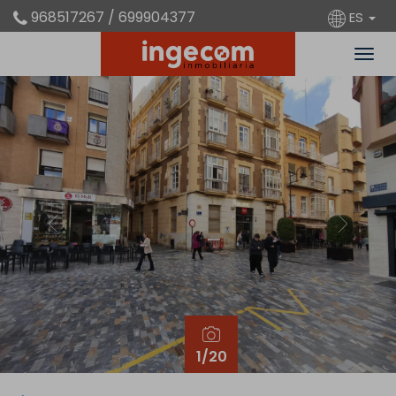
968517267 / 699904377
ES
Previous
Next
1
/20