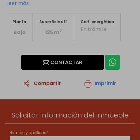
Leer más
Planta
Superficie útil
Cert. energética
En trámite
2
Bajo
125 m
CONTACTAR
Compartir
Imprimir
1
/20
Solicitar información del inmueble
Nombre y apellidos*